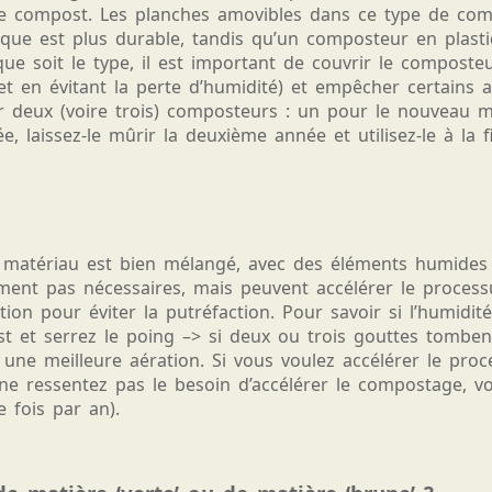
de compost. Les planches amovibles dans ce type de comp
ique est plus durable, tandis qu’un composteur en plasti
e soit le type, il est important de couvrir le composteur
et en évitant la perte d’humidité) et empêcher certains
ur deux (voire trois) composteurs : un pour le nouveau m
, laissez-le mûrir la deuxième année et utilisez-le à la f
matériau est bien mélangé, avec des éléments humides /
ent pas nécessaires, mais peuvent accélérer le process
ion pour éviter la putréfaction. Pour savoir si l’humidité
 et serrez le poing –> si deux ou trois gouttes tombent,
ne meilleure aération. Si vous voulez accélérer le proc
s ne ressentez pas le besoin d’accélérer le compostage,
 fois par an).