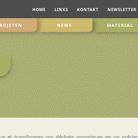
HOME
LINKS
KONTAKT
NEWSLETTER
ROJETEN
NEWS
MATERIAL
e et transformez vos déchets organiques en un précie