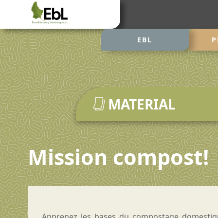
EBL
P
MATERIAL
Mission compost!
Apprenez les bases du compostage domestiqu