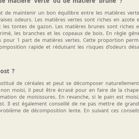
de matière ‘verte’ ou de matière ‘brune’ ?
 de maintenir un bon équilibre entre les matières vert
uvaises odeurs. Les matières vertes sont riches en azot
et les tontes de gazon. Les matières brunes sont riche
rimé, les branches et les copeaux de bois. En règle géné
 pour 1 part de matières vertes. Cette proportion perm
composition rapide et réduisant les risques d’odeurs dés
ost ?
onstitué de céréales et peut se décomposer naturellement
 non moisi, il peut être écrasé pour en faire de la chap
rmation de moisissures. En revanche, si le pain est mois
st. Il est également conseillé de ne pas mettre de grand
roblème de décomposition lente. En suivant ces conseils