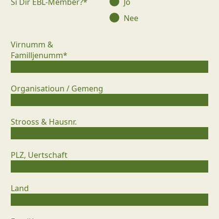
Si Dir EBL-Member?*
Jo
Nee
Virnumm &
Familljenumm*
Organisatioun / Gemeng
Strooss & Hausnr.
PLZ, Uertschaft
Land