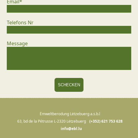
Email*
Telefons Nr
Message
Ëmweltberodung Lëtzebuerg a.s.b.l
63, bd de la Pétrusse L-2320 Lëtzebuerg
(+352) 621 753 628
info@ebl.lu