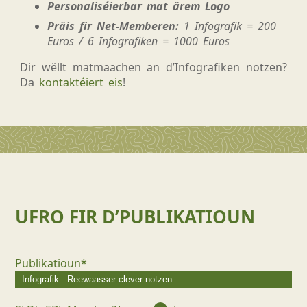
Personaliséierbar mat ärem Logo
Präis fir Net-Memberen:
1 Infografik = 200
Euros / 6 Infografiken = 1000 Euros
Dir wëllt matmaachen an d’Infografiken notzen?
Da
kontaktéiert eis
!
UFRO FIR D’PUBLIKATIOUN
Publikatioun*