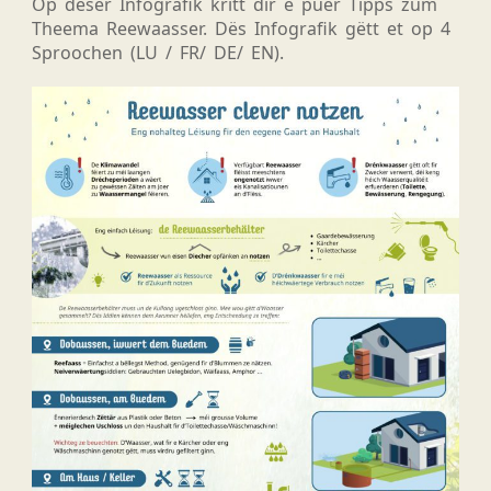
Op dëser Infografik kritt dir e puer Tipps zum
Theema Reewaasser. Dës Infografik gëtt et op 4
Sproochen (LU / FR/ DE/ EN).