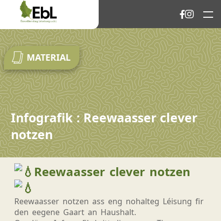
MATERIAL
Infografik : Reewaasser clever
notzen
Reewaasser clever notzen
Reewaasser notzen ass eng nohalteg Léisung fir
den eegene Gaart an Haushalt.