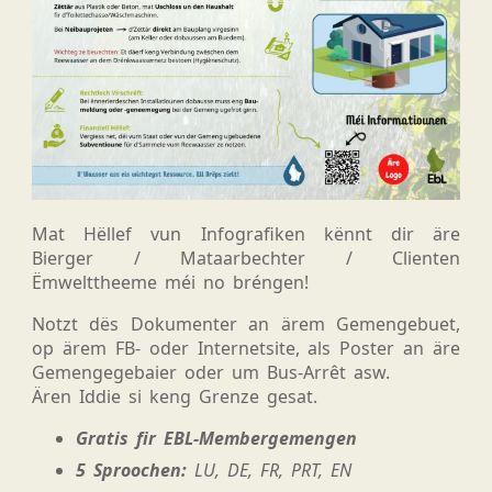
Mat Hëllef vun Infografiken kënnt dir äre
Bierger / Mataarbechter / Clienten
Ëmwelttheeme méi no bréngen!
Notzt dës Dokumenter an ärem Gemengebuet,
op ärem FB- oder Internetsite, als Poster an äre
Gemengegebaier oder um Bus-Arrêt asw.
Ären Iddie si keng Grenze gesat.
Gratis fir EBL-Membergemengen
5 Sproochen:
LU, DE, FR, PRT, EN