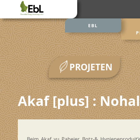
EBL
P
PROJETEN
Akaf [plus] : Noh
Beim Akaf vu Pabeier, Botz-& Hygieneproduit’e