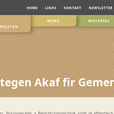
HOME
LINKS
KONTAKT
NEWSLETTER
NEWS
MATERIAL
ROJETEN
altegen Akaf fir Gem
n, Bürosgeräter a Beliichtungstechnik spillt di ëffentlec