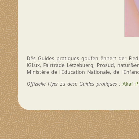
Dës
Guides pratiques
goufen ënnert der Fied
iGLux, Fairtrade Lëtzebuerg, Prosud, natur
Ministère
de l’Education N
ationale
, de l’Enfa
Offizielle Flyer zu dëse Guides pratiques :
Akaf P