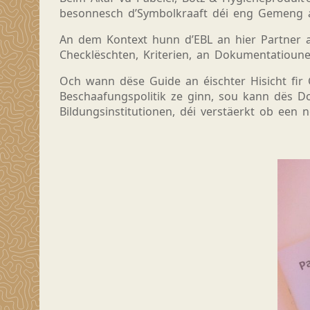
besonnesch d’Symbolkraaft déi eng Gemeng an 
An dem Kontext hunn d’EBL an hier Partner a
Checklëschten, Kriterien, an Dokumentatioune
Och wann dëse Guide an éischter Hisicht fir 
Beschaafungspolitik ze ginn, sou kann dës D
Bildungsinstitutionen, déi verstäerkt ob een