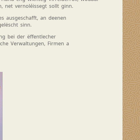
net vernoléissegt sollt ginn.
es ausgeschafft, an
deenen
elëscht sinn.
ng bei der ëffentlecher
eche Verwaltungen, Firmen a