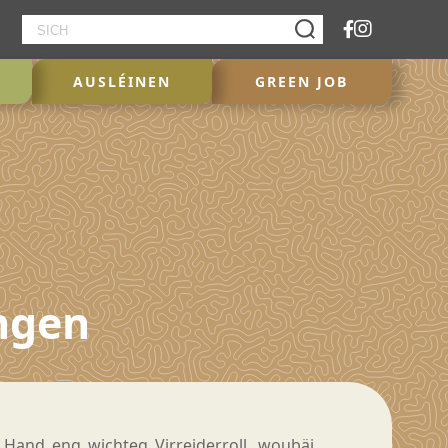
AUSLÉINEN
GREEN JOB
engen
h Hand eng wichteg Virreiderroll, woubäi