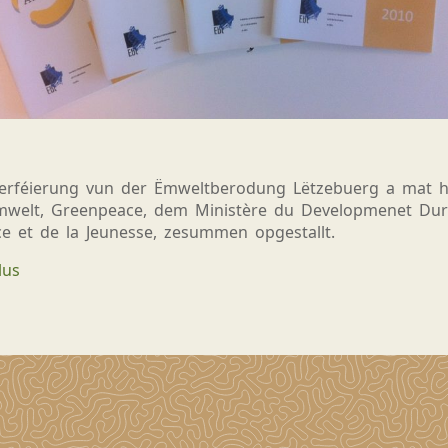
erféierung vun der Ëmweltberodung Lëtzebuerg a mat hi
&ëmwelt, Greenpeace, dem
Ministère
du Developmenet Dura
nce et de la Jeunesse, zesummen opgestallt.
lus