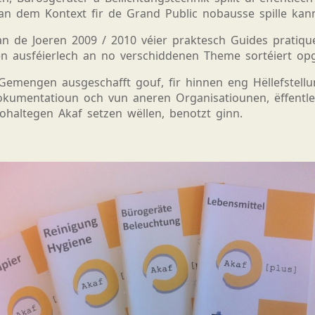
dem Kontext fir de Grand Public nobausse spille kann, 
n de Joeren 2009 / 2010 véier praktesch Guides pratiqu
n ausféierlech an no verschiddenen Theme sortéiert opg
Gemengen ausgeschafft gouf, fir hinnen eng Hëllefstellu
okumentatioun och vun aneren Organisatiounen, ëffentl
 nohaltegen Akaf
setzen
wëllen, benotzt ginn.