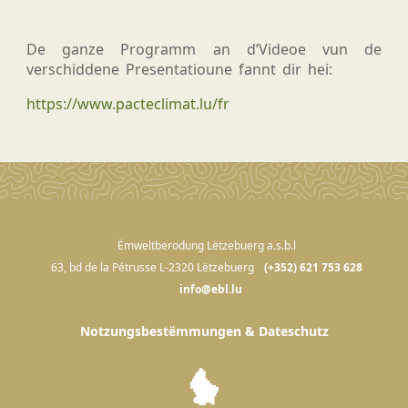
De ganze Programm an d’Videoe vun de
verschiddene Presentatioune fannt dir hei:
https://www.pacteclimat.lu/fr
Ëmweltberodung Lëtzebuerg a.s.b.l
63, bd de la Pétrusse L-2320 Lëtzebuerg
(+352) 621 753 628
info@ebl.lu
Notzungsbestëmmungen & Dateschutz