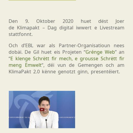
Den 9. Oktober 2020 huet dëst Joer
de Klimapakt – Dag digital iwwert e Livestream
stattfonnt.
Och d’EBL war als Partner-Organisatioun nees
dobäi. De Gil huet eis Projeten “
Grénge Web
” an
“
E klenge Schrëtt fir mech, e grousse Schrëtt fir
meng Ëmwelt
“, déi vun de Gemengen och am
KlimaPakt 2.0 kënne genotzt ginn, presentéiert.