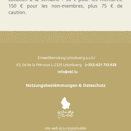
150 € pour les non-membres, plus 75 € de
caution.
Ëmweltberodung Lëtzebuerg a.s.b.l
63, bd de la Pétrusse L-2320 Lëtzebuerg
(+352) 621 753 628
info@ebl.lu
Notzungsbestëmmungen & Dateschutz
site web éco-responsable