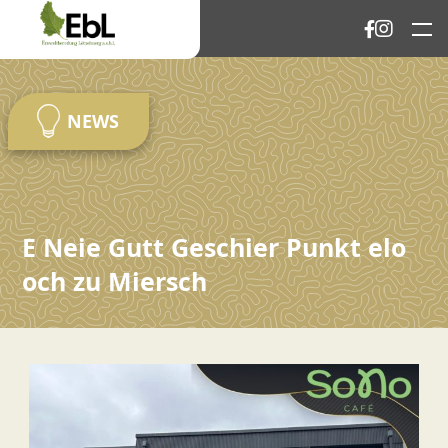
NEWS
E Neie Gutt Geschier Punkt elo
och zu Miersch