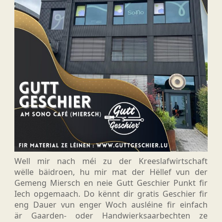
Well mir nach méi zu der Kreeslafwirtschaft
wëlle bäidroen, hu mir mat der Hëllef vun der
Gemeng Miersch en neie Gutt Geschier Punkt fir
Iech opgemaach. Do kënnt dir gratis Geschier fir
eng Dauer vun enger Woch ausléine fir einfach
är Gaarden- oder Handwierksaarbechten ze