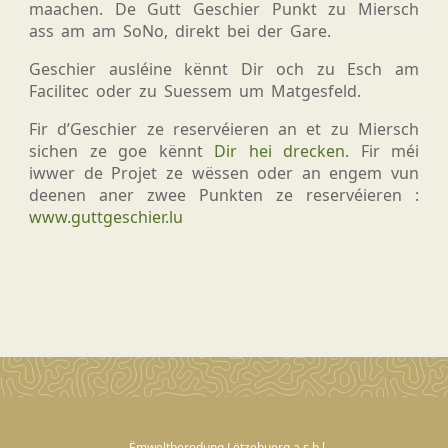
maachen. De Gutt Geschier Punkt zu Miersch
ass am am SoNo, direkt bei der Gare.
Geschier ausléine kënnt Dir och zu Esch am
Facilitec oder zu Suessem um Matgesfeld.
Fir d’Geschier ze reservéieren an et zu Miersch
sichen ze goe kënnt
Dir hei drecken.
Fir méi
iwwer de Projet ze wëssen oder an engem vun
deenen aner zwee Punkten ze reservéieren :
www.guttgeschier.lu
Ëmweltberodung Lëtzebuerg a.s.b.l