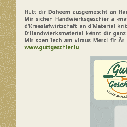
Hutt dir Doheem ausgemescht an Hand
Mir sichen Handwierksgeschier a -mat
d’Kreeslafwirtschaft an d’Material kr
D’Handwierksmaterial kënnt dir ganz 
Mir soen Iech am viraus Merci fir Är
www.guttgeschier.lu