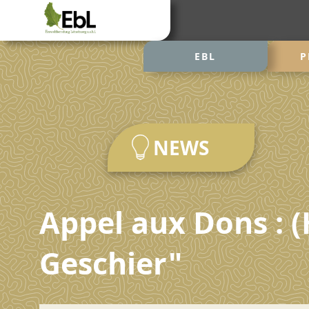
EBL
P
NEWS
Appel aux Dons : (
Geschier"