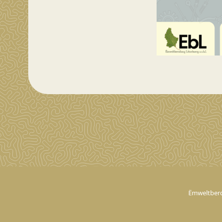
Ëmweltbero