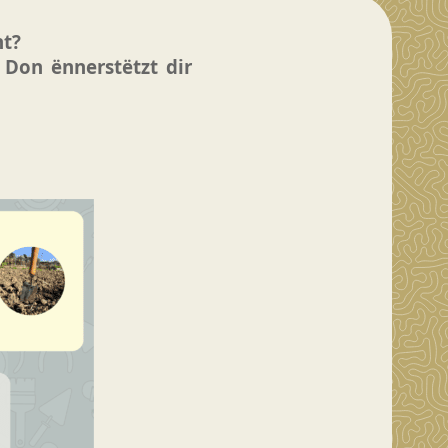
t?
 Don ënnerstëtzt dir