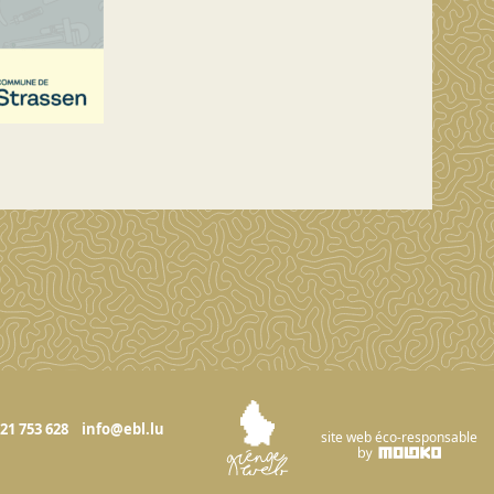
621 753 628
info@ebl.lu
site web éco-responsable