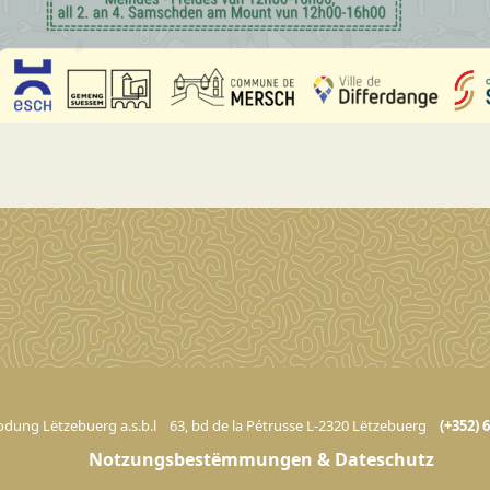
dung Lëtzebuerg a.s.b.l
63, bd de la Pétrusse L-2320 Lëtzebuerg
(+352) 
Notzungsbestëmmungen & Dateschutz