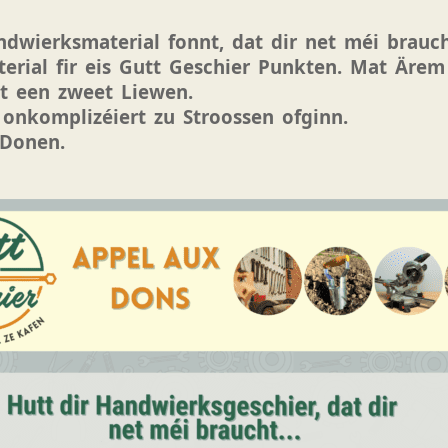
wierksmaterial fonnt, dat dir net méi brauch
erial fir eis Gutt Geschier Punkten. Mat Ärem
itt een zweet Liewen.
onkomplizéiert zu Stroossen ofginn.
 Donen.